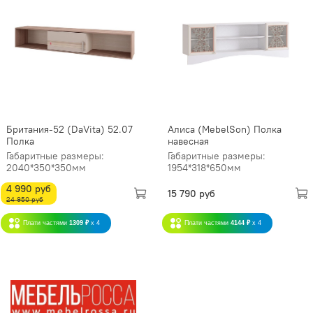
Британия-52 (DaVita) 52.07
Алиса (MebelSon) Полка
Полка
навесная
Габаритные размеры:
Габаритные размеры:
2040*350*350мм
1954*318*650мм
4 990 руб
15 790 руб
24 950 руб
Плати частями
1309 ₽
x 4
Плати частями
4144 ₽
x 4