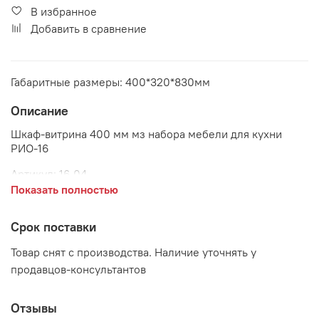
В избранное
Добавить в сравнение
Габаритные размеры: 400*320*830мм
Описание
Шкаф-витрина 400 мм мз набора мебели для кухни
РИО-16
Артикул:
16.04
Показать полностью
Габаритные размеры:
длина 400 мм
Срок поставки
глубина 320 мм
Товар снят с производства. Наличие уточнять у
продавцов-консультантов
высота 830 мм
Цвет:
Отзывы