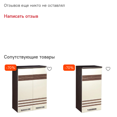
корпус ЛДСП Венге
Отзывов еще никто не оставлял
фасад МДФ Жемчуг глянец
Написать отзыв
Производитель:
Мебельная фабрика ВИТРА, Торговая марка DaVita
Сопутствующие товары
-70%
-70%