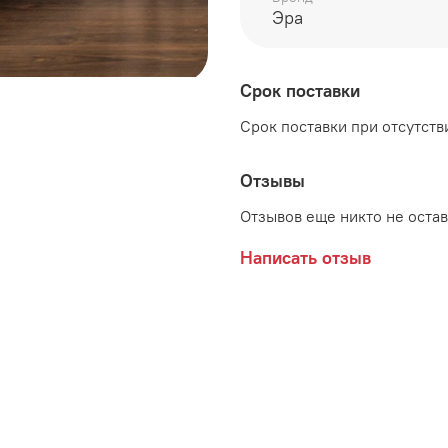
Цвет:
Эра
Серый глянец
Производитель:
Срок поставки
Мебельная компания ЭР
Срок поставки при отсутстви
Отзывы
Отзывов еще никто не оста
Написать отзыв