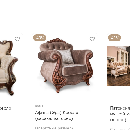
-45%
-45%
арт.
1
ресло
Патрисия
Афина (Эра) Кресло
мягкой м
(караваджо орех)
глянец)
:
Габаритные размеры:
Состав наб