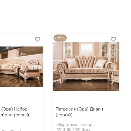
-45%
 (Эра) Набор
Патрисия (Эра) Диван
ебели (серый
(серый)
Габаритные размеры:
2250*950*1250мм
ора: диван,