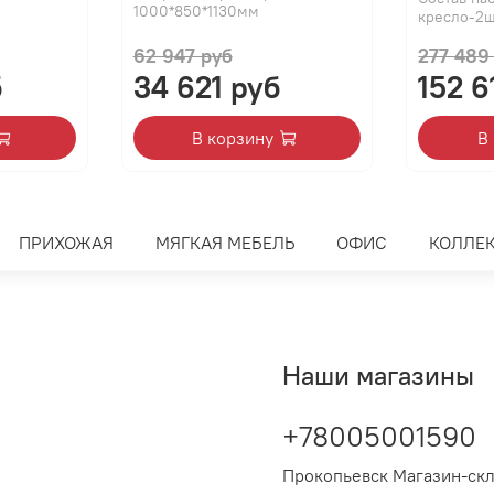
1000*850*1130мм
кресло-2
62 947 руб
277 489
б
34 621 руб
152 6
В корзину
В
ПРИХОЖАЯ
МЯГКАЯ МЕБЕЛЬ
ОФИС
КОЛЛЕ
Наши магазины
+78005001590
Прокопьевск Магазин-ск