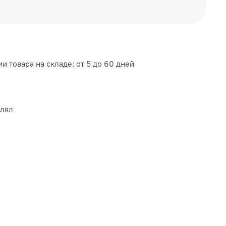
А
и товара на складе: от 5 до 60 дней
влял