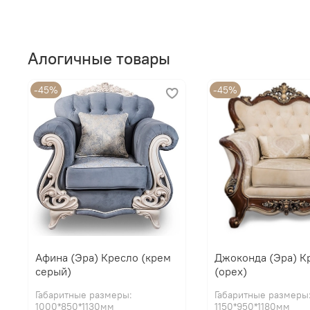
Алогичные товары
-45%
-45%
Афина (Эра) Кресло (крем
Джоконда (Эра) К
серый)
(орех)
Габаритные размеры:
Габаритные размеры
1000*850*1130мм
1150*950*1180мм