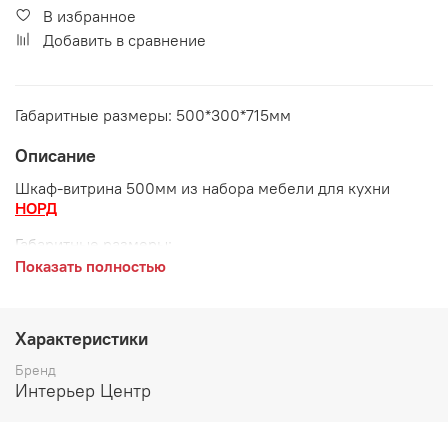
В избранное
Добавить в сравнение
Габаритные размеры: 500*300*715мм
Описание
Шкаф-витрина 500мм из набора мебели для кухни
НОРД
Габаритные размеры:
Показать полностью
длина 500 мм
глубина 300 мм
Характеристики
высота 715 мм
Бренд
Возможные расцветки корпуса:
Белый, Черный
Интерьер Центр
Возможные расцветки фасада: