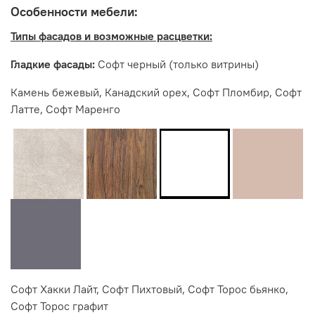
Особенности мебели:
Типы фасадов и возможные расцветки:
Гладкие фасады:
Софт черный (только витрины)
Софт черный
Камень бежевый, Канадский орех, Софт Пломбир, Софт
Латте, Софт Маренго
Производитель:
Мебельная фабрика ИНТЕРЬЕР ЦЕНТР
Софт Хакки Лайт, Софт Пихтовый, Софт Торос бьянко,
Софт Торос графит