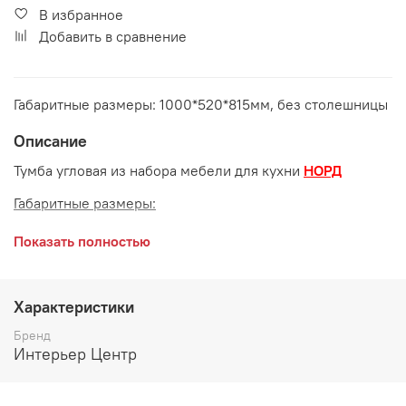
В избранное
Добавить в сравнение
Габаритные размеры: 1000*520*815мм, без столешницы
Описание
Тумба угловая из набора мебели для кухни
НОРД
Габаритные размеры:
длина 1000 мм
Показать полностью
глубина 520 мм
высота 815 мм
Характеристики
Дополнительно рекомендуется приобрести
Бренд
столешницу, в комплект не входит
Интерьер Центр