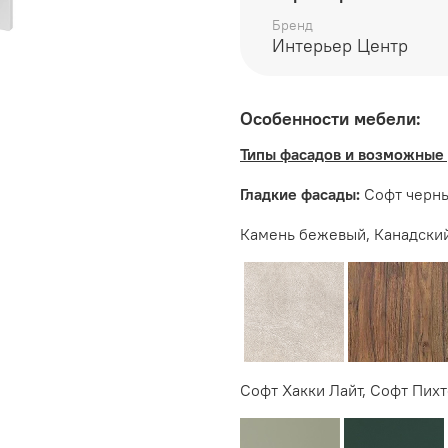
Бренд
Дополнительно рекоменд
Интерьер Центр
входит
Особенности мебели:
Производитель:
Типы фасадов и возможные 
Мебельная фабрика ИН
Гладкие фасады:
Софт черны
Камень бежевый, Канадский
Софт Хакки Лайт, Софт Пихт