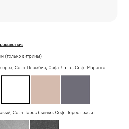
уется приобрести столешницу, в комплект не
расцветки:
ТЕРЬЕР ЦЕНТР
й (только витрины)
 орех, Софт Пломбир, Софт Латте, Софт Маренго
овый, Софт Торос бьянко, Софт Торос графит