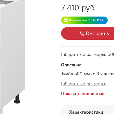
7 410 руб
1 945 ₽
x 4
Плати частями
В корзину
Габаритные размеры: 50
Описание
Тумба 500 мм (с 3 ящика
Габаритные размеры:
длина 500 мм
Показать полностью
глубина 520 мм
Характеристики
высота 815 мм