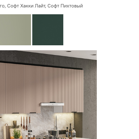
о, Софт Хакки Лайт, Софт Пихтовый