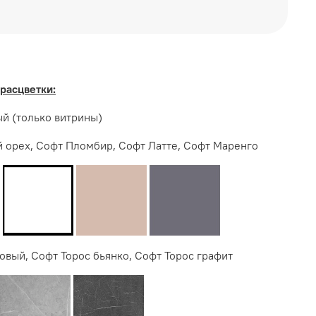
уется приобрести столешницу, в комплект не
расцветки:
ТЕРЬЕР ЦЕНТР
й (только витрины)
 орех, Софт Пломбир, Софт Латте, Софт Маренго
овый, Софт Торос бьянко, Софт Торос графит