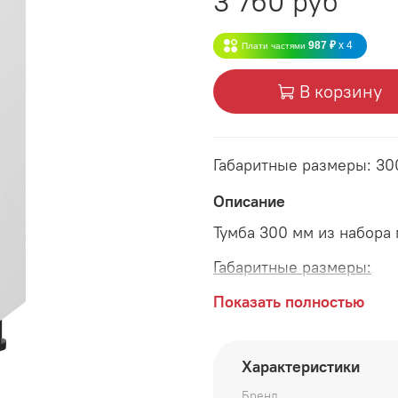
3 760 руб
987 ₽
x 4
Плати частями
В корзину
Габаритные размеры: 30
Описание
Тумба 300 мм из набора
Габаритные размеры:
длина 300 мм
Показать полностью
глубина 520 мм
Характеристики
высота 815 мм
Бренд