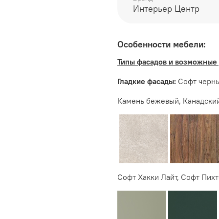
Дополнительно рекоменд
Интерьер Центр
входит
Особенности мебели:
Производитель:
Типы фасадов и возможные 
Мебельная фабрика ИН
Гладкие фасады:
Софт черны
Камень бежевый, Канадский
Софт Хакки Лайт, Софт Пихт