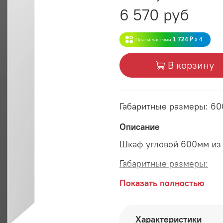
6 570 руб
1 724 ₽
x 4
Плати частями
В корзину
Габаритные размеры: 6
Описание
Шкаф угловой 600мм из 
Габаритные размеры:
длина 600 мм
Показать полностью
глубина 600 мм
Характеристики
высота 920 мм