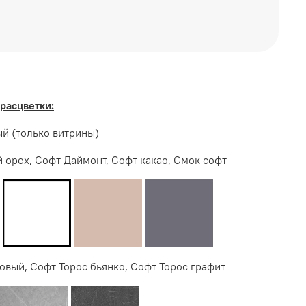
ТЕРЬЕР ЦЕНТР
расцветки:
й (только витрины)
 орех, Софт Даймонт, Софт какао, Смок софт
овый, Софт Торос бьянко, Софт Торос графит