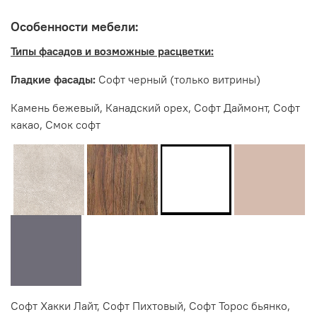
Мебельная фабрика ИНТЕРЬЕР ЦЕНТР
Особенности мебели:
Типы фасадов и возможные расцветки:
Гладкие фасады:
Софт черный (только витрины)
Камень бежевый, Канадский орех, Софт Даймонт, Софт
какао, Смок софт
Софт Хакки Лайт, Софт Пихтовый, Софт Торос бьянко,