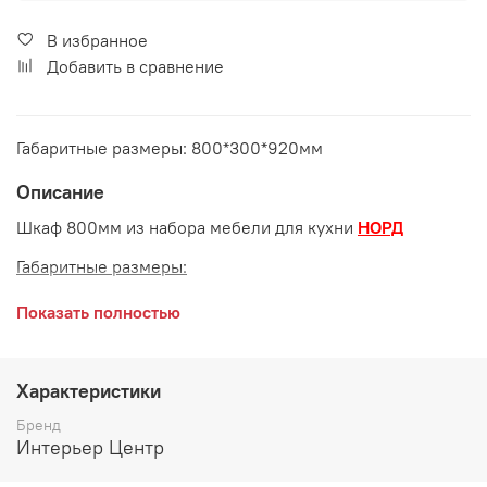
В избранное
Добавить в сравнение
Габаритные размеры: 800*300*920мм
Описание
Шкаф 800мм из набора мебели для кухни
НОРД
Габаритные размеры:
длина 800 мм
Показать полностью
глубина 300 мм
высота 920 мм
Характеристики
Бренд
Интерьер Центр
Производитель: