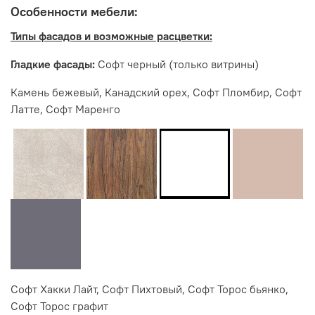
Мебельная фабрика ИНТЕРЬЕР ЦЕНТР
Особенности мебели:
Типы фасадов и возможные расцветки:
Гладкие фасады:
Софт черный (только витрины)
Камень бежевый, Канадский орех, Софт Пломбир, Софт
Латте, Софт Маренго
Софт Хакки Лайт, Софт Пихтовый, Софт Торос бьянко,
Софт Торос графит