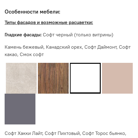
Мебельная фабрика ИНТЕРЬЕР ЦЕНТР
Особенности мебели:
Типы фасадов и возможные расцветки:
Гладкие фасады:
Софт черный (только витрины)
Камень бежевый, Канадский орех, Софт Даймонт, Софт
какао, Смок софт
Софт Хакки Лайт, Софт Пихтовый, Софт Торос бьянко,