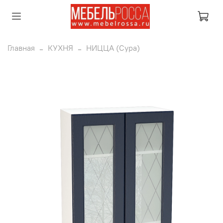
Главная
КУХНЯ
НИЦЦА (Сура)