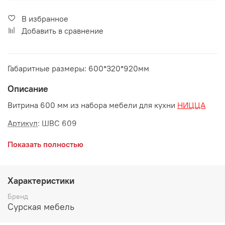
В избранное
Добавить в сравнение
Габаритные размеры: 600*320*920мм
Описание
Витрина 600 мм из набора мебели для кухни
НИЦЦА
Артикул
: ШВС 609
Габаритные размеры:
Показать полностью
длина 600 мм
глубина 320 мм
Характеристики
высота 920 мм
Бренд
Сурская мебель