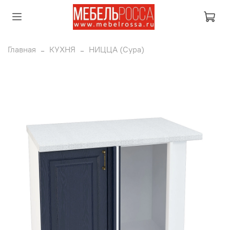
Главная
КУХНЯ
НИЦЦА (Сура)