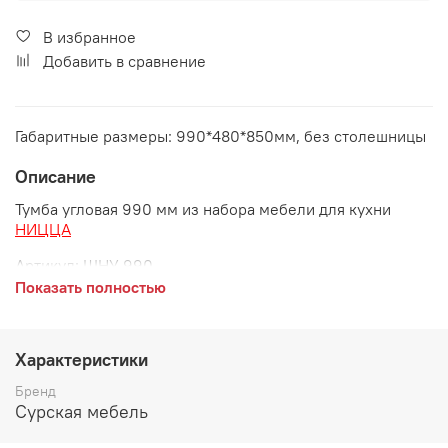
В избранное
Добавить в сравнение
Габаритные размеры: 990*480*850мм, без столешницы
Описание
Тумба угловая 990 мм из набора мебели для кухни
НИЦЦА
Артикул
: ШНУ 990
Показать полностью
Габаритные размеры:
длина 990 мм
Характеристики
глубина 480 мм
Бренд
высота 850 мм
Сурская мебель
Дополнительно рекомендуется приобрести