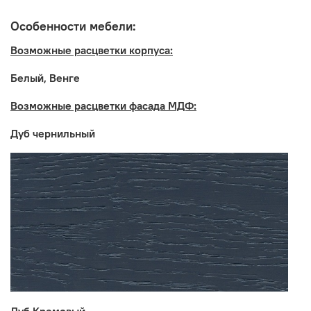
столешницу, в комплект не входит
Особенности мебели:
Возможные расцветки корпуса:
Белый, Венге
Возможные расцветки фасада МДФ:
Дуб чернильный
Производитель: