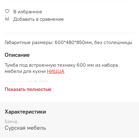
В избранное
Добавить в сравнение
Габаритные размеры: 600*480*850мм, без столешницы
Описание
Тумба под встроенную технику 600 мм из набора
мебели для кухни
НИЦЦА
Артикул
: ШНД 600
Показать полностью
Габаритные размеры:
длина 600 мм
Характеристики
глубина 480 мм
Бренд
высота 850 мм
Сурская мебель
Дополнительно рекомендуется приобрести