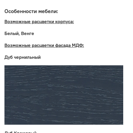
столешницу, в комплект не входит
Особенности мебели:
Возможные расцветки корпуса:
Белый, Венге
Возможные расцветки фасада МДФ:
Дуб чернильный
Производитель: