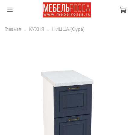
Главная
КУХНЯ
НИЦЦА (Сура)