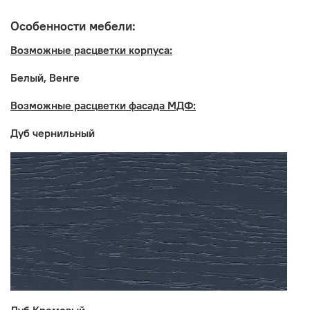
столешницу, в комплект не входит
Особенности мебели:
Возможные расцветки корпуса:
Белый, Венге
Возможные расцветки фасада МДФ:
Дуб чернильный
Производитель: