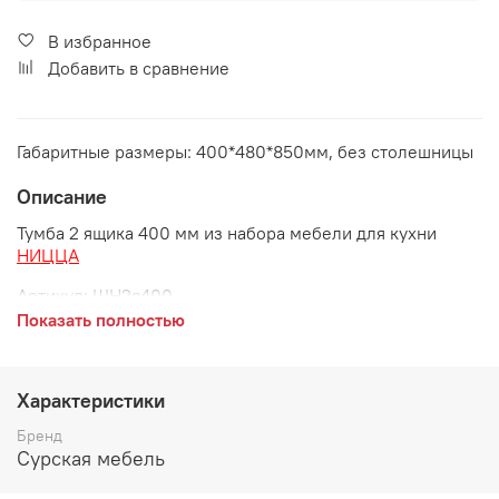
В избранное
Добавить в сравнение
Габаритные размеры: 400*480*850мм, без столешницы
Описание
Тумба 2 ящика 400 мм из набора мебели для кухни
НИЦЦА
Артикул
: ШН2я400
Показать полностью
Габаритные размеры:
длина 400 мм
Характеристики
глубина 480 мм
Бренд
высота 850 мм
Сурская мебель
Дополнительно рекомендуется приобрести