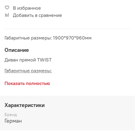
В избранное
Добавить в сравнение
Габаритные размеры: 1900*970*960мм
Описание
Диван прямой TWIST
Габаритные размеры:
длина 1900 мм
Показать полностью
глубина 970 мм
высота 960 мм
Характеристики
Бренд
Герман