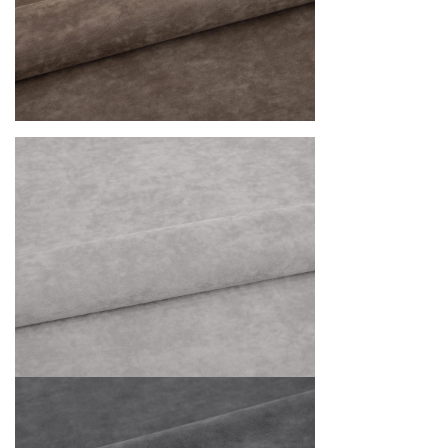
каркас: массив, фанера, ДВП, ДСП, ЛДСП, OSP
наполнение посадочного места: ППУ ST 2536 высота 70
мм
Механизм трансформации: книжка
Опоры: пластик
Бельевой ящик: ЛДСП белый
Максимальная нагрузка на одно спальное место: 90 кг
Максимальная нагрузка на одно посадочное место: 90
кг
Цена
указана на диваны в обивке во 2 категории (велюр
Opera), возможно изготовление в других вариантах
расцветки и видах ткани