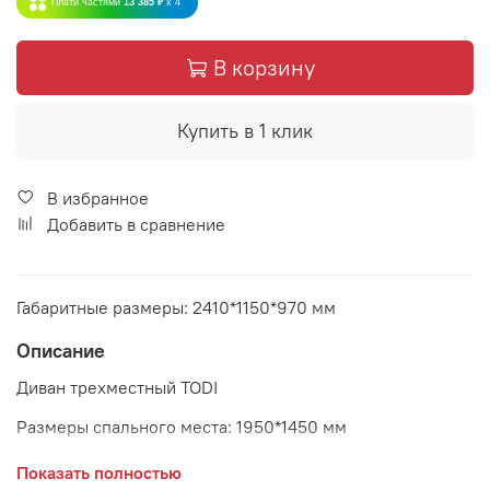
Плати частями
13 385 ₽
x 4
В корзину
Купить в 1 клик
В избранное
Добавить в сравнение
Габаритные размеры: 2410*1150*970 мм
Описание
Диван трехместный TODI
Размеры спального места: 1950*1450 мм
Механизм раскладывания: Тик-так
Показать полностью