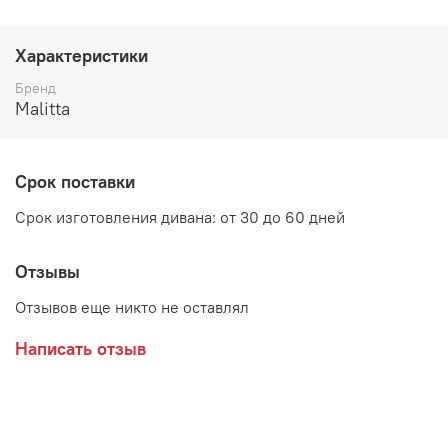
Наполнение: Пенополиуретан и пружинная змейка
Характеристики
Бренд
Malitta
Срок поставки
Срок изготовления дивана: от 30 до 60 дней
Отзывы
Дополнительно рекомендуем приобрести подушечки, в
Отзывов еще никто не оставлял
комплект не входят
Написать отзыв
Цена на диван зависит от стоимости обивки дивана,
категория ткани устанавливается индивидуально при
оформлении заказа