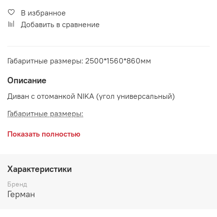
В избранное
Добавить в сравнение
Габаритные размеры: 2500*1560*860мм
Описание
Диван с отоманкой NIKA (угол универсальный)
Габаритные размеры:
длина 2500 мм
Показать полностью
глубина 1560 мм
высота 860 мм
Характеристики
Бренд
Герман