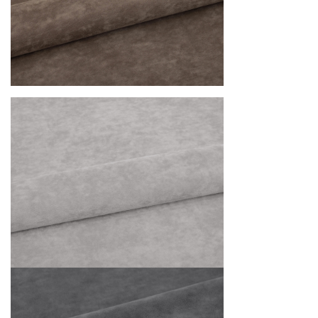
каркас: массив, фанера, ДВП, ДСП, ЛДСП, OSP
наполнение посадочного места: Блок независимых
пружин (высота 120 мм), ППУ ST 2536 высота 30 мм
наполнение выкатного матраса: Блок независимых
пружин (высота 120 мм), ППУ ST 2536 высота 20 мм
наполнение приспинных подушек: крошка ППУ,
синтепух высший сорт
Механизм трансформации: выкатной «Венеция»
Опоры: пластик
Бельевой ящик: ЛДСП белый
Максимальная нагрузка на одно спальное место: 100 кг
Максимальная нагрузка на одно посадочное место: 100
кг
Цена
указана на диваны в обивке во 2 категории (велюр
Opera), возможно изготовление в других вариантах