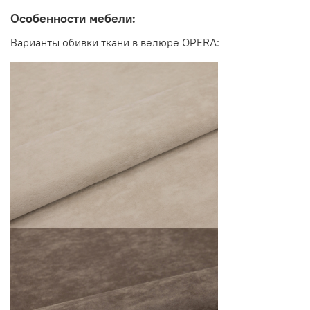
Особенности мебели:
Варианты обивки ткани в велюре OPERA:
Габаритные размеры в разложенном виде:
длина 2500 мм
ширина 1560 мм
высота 860 мм
Спальное место:
1400*2000 мм
Посадочное место: глубина 750 мм, высота 460 мм
Высота подлокотников от пола: 650 мм
Материалы: