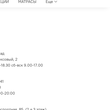
КЦИИ
МАТРАСЫ
Еще
лад
оксовый, 2
18.30 сб-вск 9.00-17.00
 41
0
00-20:00
портная, 85, (2 и 3 этаж)