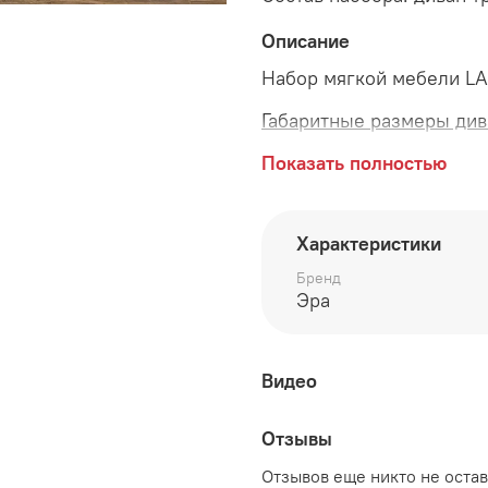
Описание
Набор мягкой мебели L
Габаритные размеры див
длина 2260 мм
Показать полностью
ширина 900 мм
Характеристики
высота 1050 мм
Бренд
Спальное место у дивана
Эра
Габаритные размеры кре
длина 1200 мм
Видео
ширина 900 мм
Отзывы
высота 1050 мм
Отзывов еще никто не оста