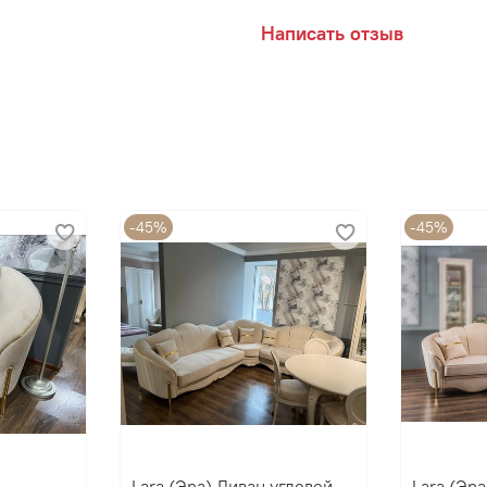
Цвет:
Написать отзыв
Бежевый (Мокко)
-45%
-45%
Lara (Эра) Диван угловой
Lara (Эр