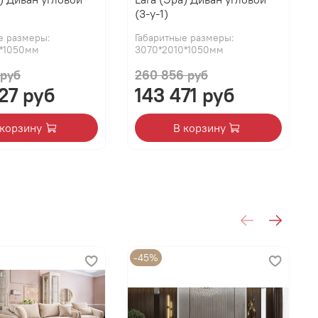
(3-у-1)
е размеры:
Габаритные размеры:
0*1050мм
3070*2010*1050мм
 руб
260 856 руб
А
27 руб
143 471 руб
 корзину
В корзину
-45%