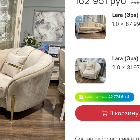
162 951 руб
296
Lara (Эра
1.0 × 87 9
Lara (Эра)
2.0 × 31 9
42 774 ₽
x 4
Плати частями
В корзину
Состав набоора: диван 