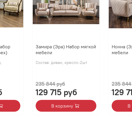
Набор
Замира (Эра) Набор мягкой
Нонна (Э
рех)
мебели
мебели
,
Состав: диван, кресло-2шт
235 844 руб
235 844
б
129 715 руб
129 7
В корзину
В