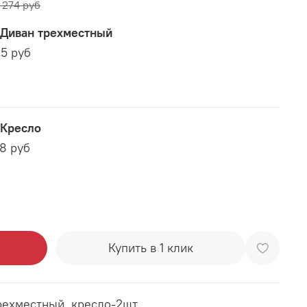
 274 руб
) Диван трехместный
95 руб
 Кресло
78 руб
Купить в 1 клик
трехместный, кресло-2шт