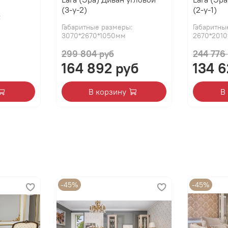
(3-у-2)
(2-у-1)
:
Габаритные размеры:
Габаритны
Производитель:
3070*2670*1050мм
2670*201
299 804 руб
244 776
Мебельная компания ЭР
164 892 руб
134 6
В корзину
В
-45%
-45%