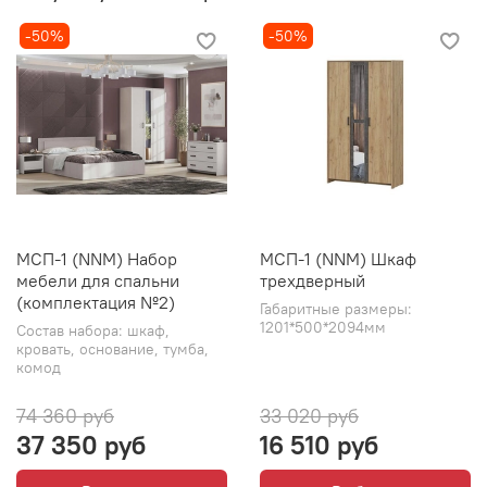
-50%
-50%
МСП-1 (NNM) Набор
МСП-1 (NNM) Шкаф
мебели для спальни
трехдверный
(комплектация №2)
Габаритные размеры:
1201*500*2094мм
Состав набора: шкаф,
кровать, основание, тумба,
комод
74 360 руб
33 020 руб
37 350 руб
16 510 руб