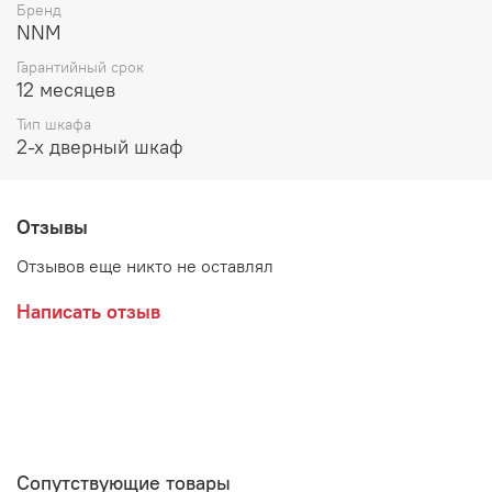
Бренд
Возможные расцветки:
NNM
Гарантийный срок
Дуб Золотой/Камень темный
12 месяцев
Анкор светлый
Тип шкафа
2-х дверный шкаф
Зеркала в комплекте, приклеиваются при сборке
Отзывы
Отзывов еще никто не оставлял
Написать отзыв
Сопутствующие товары