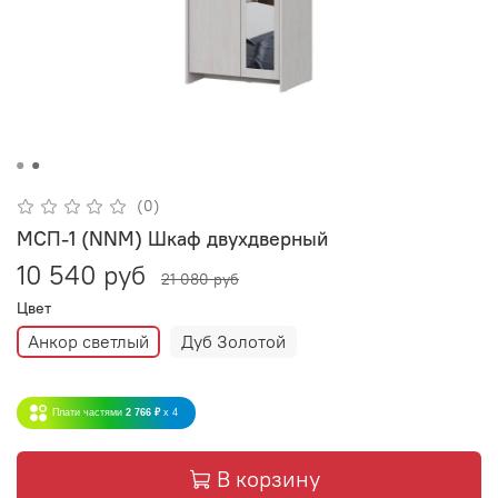
(0)
МСП-1 (NNM) Шкаф двухдверный
10 540 руб
21 080 руб
Цвет
Анкор светлый
Дуб Золотой
Плати частями
2 766 ₽
x 4
В корзину