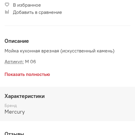
В избранное
Добавить в сравнение
Описание
Мойка кухонная врезная (искусственный камень)
Артикул:
М 06
Габаритные размеры:
Показать полностью
длина 750 мм
ширина 490 мм
Характеристики
размер чаши 390*430 мм
Бренд
Mercury
глубина чаши 200 мм
В комплект мойки входят сифон и герметик для
установки
Отзывы