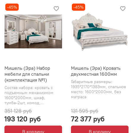
-45%
-45%
Мишель (Эра) Набор
Мишель (Эра) Кровать
мебели для спальни
двухместная 1600мм
(комплектация №1)
Габаритные размеры:
1935*2170*1383мм, спальное
Состав набора: кровать с
место: 1600*2000мм, без
подъемным механизмом
матраса
1600*2000мм, шкаф,
тумба-2шт, комод,...
351 128 руб
131 595 руб
193 120 руб
72 377 руб
В корзину
В корзину