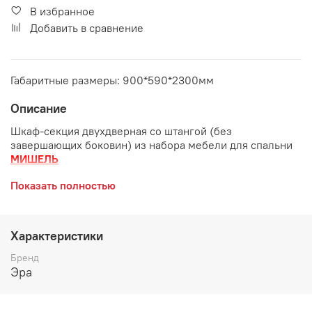
В избранное
Добавить в сравнение
Габаритные размеры: 900*590*2300мм
Описание
Шкаф-секция двухдверная со штангой (без
завершающих боковин) из набора мебели для спальни
МИШЕЛЬ
Габаритные размеры:
Показать полностью
длина 900 мм
глубина 590 мм
Характеристики
Бренд
высота 2300 мм
Эра