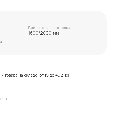
Размер спального места
000 мм
1600*2000 мм
и
:
и товара на складе: от 15 до 45 дней
уется приобрести основание и матрас, в
влял