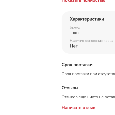
длина 2032 мм
Показать полностью
ширина 1777 мм
Характеристики
высота 960 мм
Бренд
Спальное место:
1600*2
Тэкс
Цвет:
Дуб Сонома
Наличие основания кроват
Нет
Возможные цвета декора
Дуб Шале Мореный
Срок поставки
Дуб Шале Серебро
Срок поставки при отсутстви
Дополнительно рекоменд
комплект не входят
Отзывы
Отзывов еще никто не оста
Написать отзыв
Производитель: