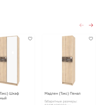
С
Тэкс) Шкаф
Мадлен (Тэкс) Пенал
рный
Габаритные размеры: