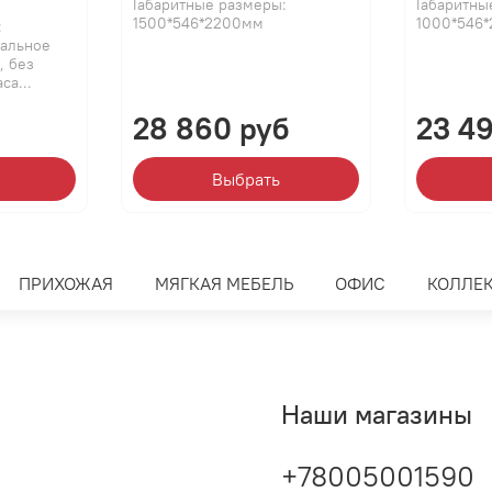
Габаритные размеры:
Габаритны
1500*546*2200мм
1000*546
:
пальное
, без
са...
28 860 руб
23 4
Выбрать
ПРИХОЖАЯ
МЯГКАЯ МЕБЕЛЬ
ОФИС
КОЛЛЕ
Наши магазины
+78005001590