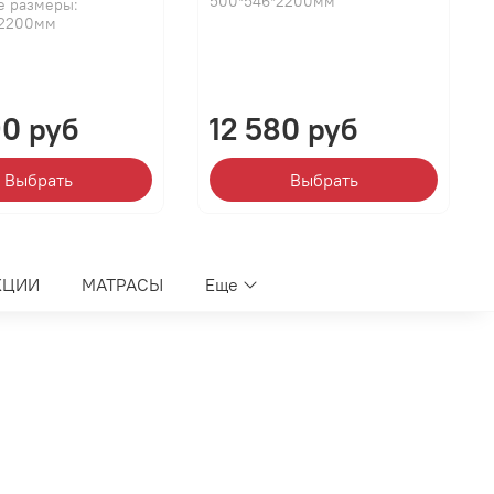
500*546*2200мм
е размеры:
*2200мм
90 руб
12 580 руб
Выбрать
Выбрать
КЦИИ
МАТРАСЫ
Еще