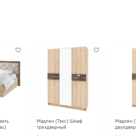
Мебельная фабрика ТЕК
вать
Мадлен (Тэкс) Шкаф
Мадлен (
ас)
трехдверный
двухдве