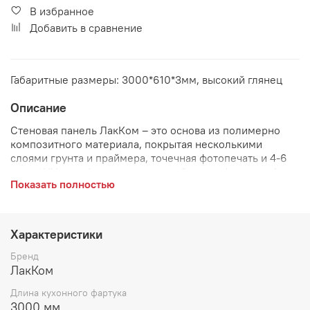
В избранное
Добавить в сравнение
Габаритные размеры: 3000*610*3мм, высокий глянец
Описание
Стеновая панель ЛакКом –
это основа из полимерно
композитного материала, покрытая несколькими
слоями грунта и праймера, точечная фотопечать и 4-6
слоев UV лака (лак отвержденный ультрафиолетом).
Показать полностью
Артикул:
КМ 22
Преимущества стеновой панели:
Характеристики
легкий монтаж стеновой панели;
Бренд
ЛакКом
визуальный эффект 3D;
Длина кухонного фартука
высокая устойчивость к царапинам и истиранию;
3000 мм