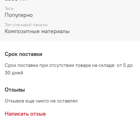
высокая стойкость к загрязнению;
Теги
Популярно
устойчивость к высоким температурам;
Тип стеновой панели
устойчивость к воздействию химических и чистящих
Композитные материалы
веществ;
высокая устойчивость к действию солнечных лучей;
Срок поставки
экологичность (класс эмиссии формальдегидов Е1)
Срок поставки при отсутствии товара на складе: от 5 до
Технические характеристики:
30 дней
длина 3000 мм
Отзывы
ширина 610 мм
Отзывов еще никто не оставлял
толщина 3 мм
Внимание:
Стеновая панель используется с планками 3
Написать отзыв
мм
Производитель: