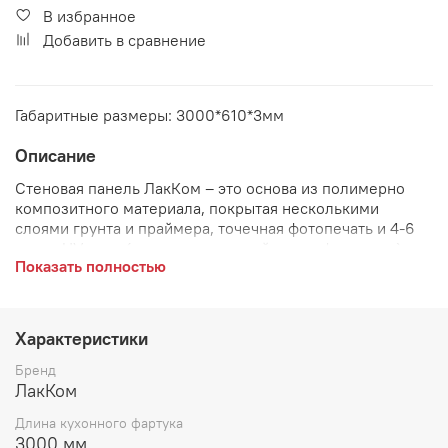
В избранное
Добавить в сравнение
Габаритные размеры: 3000*610*3мм
Описание
Стеновая панель ЛакКом –
это основа из полимерно
композитного материала, покрытая несколькими
слоями грунта и праймера, точечная фотопечать и 4-6
слоев UV лака (лак отвержденный ультрафиолетом).
Показать полностью
Артикул:
КМ 02
Преимущества стеновой панели:
Характеристики
легкий монтаж стеновой панели;
Бренд
ЛакКом
визуальный эффект 3D;
Длина кухонного фартука
высокая устойчивость к царапинам и истиранию;
3000 мм