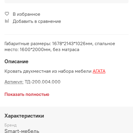
В избранное
Добавить в сравнение
Габаритные размеры: 1678*2143*1026мм, спальное
место: 1600*2000мм, без матраса
Описание
Кровать двухместная из набора мебели
АГАТА
Артикул:
ТД-200.004.000
Габаритные размеры:
Показать полностью
длина 2143 мм
глубина 1678 мм
Характеристики
высота 1026 мм
Бренд
Smart-мебель