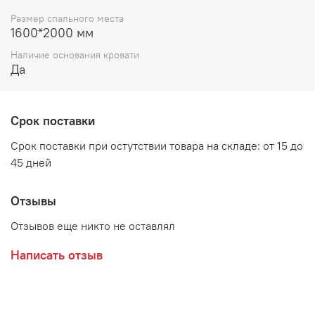
Спальное место:
1600*2000 мм
Размер спального места
Цвет:
1600*2000 мм
Наличие основания кровати
Белый ЛДСП
Да
Изголовье:
Кожзам
Дополнительно рекомендуется приобрести матрас, в
Срок поставки
комплект не входит
Срок поставки при остутствии товара на складе: от 15 до
45 дней
Производитель:
Отзывы
SMART-мебель
Отзывов еще никто не оставлял
Написать отзыв
</