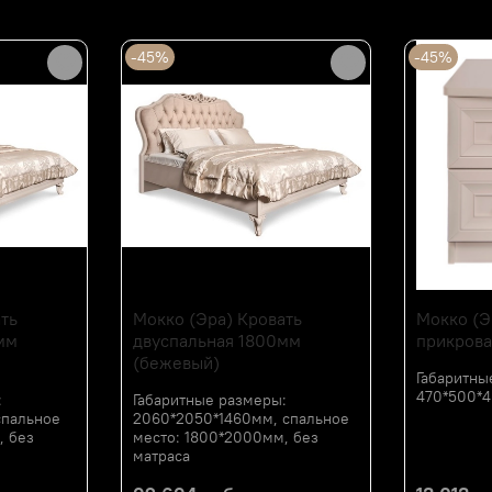
Мебельная компания ЭР
-45%
-45%
ть
Мокко (Эра) Кровать
Мокко (Э
мм
двуспальная 1800мм
прикрова
(бежевый)
Габаритны
470*500*
:
Габаритные размеры:
спальное
2060*2050*1460мм, спальное
, без
место: 1800*2000мм, без
матраса