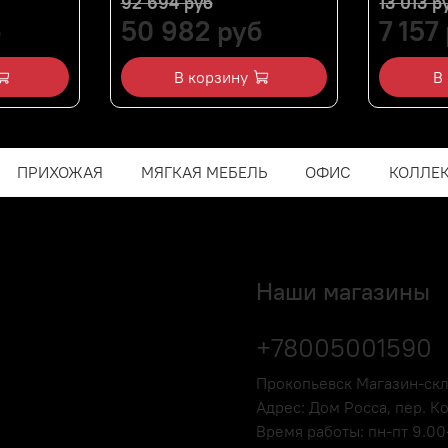
92 694 руб
13 013 р
б
50 982 руб
7 157
В корзину
В
ПРИХОЖАЯ
МЯГКАЯ МЕБЕЛЬ
ОФИС
КОЛЛЕ
Наши магазины
+78005001590
Прокопьевск Магазин-ск
Адрес: Дом Росса, пер. К
Время работы: пн-пт 9.00-