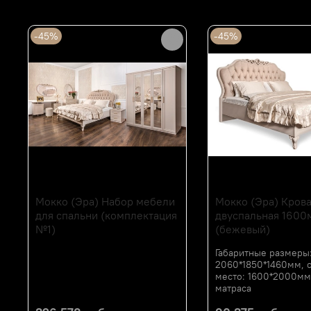
Сопутствующие товары
-45%
-45%
Мокко (Эра) Набор мебели
Мокко (Эра) Крова
для спальни (комплектация
двуспальная 1600
№1)
(бежевый)
Габаритные размеры
2060*1850*1460мм, 
место: 1600*2000мм
матраса