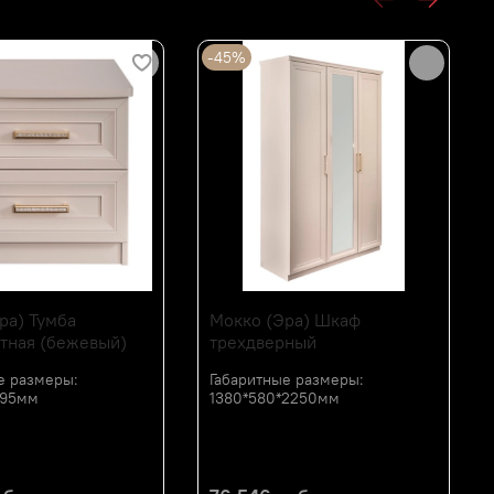
А
-45%
ра) Тумба
Мокко (Эра) Шкаф
тная (бежевый)
трехдверный
е размеры:
Габаритные размеры:
495мм
1380*580*2250мм