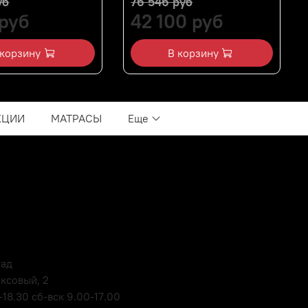
уб
76 546 руб
 руб
42 100 руб
 корзину
В корзину
КЦИИ
МАТРАСЫ
Еще
лад
оксовый, 2
18.30 сб-вск 9.00-17.00