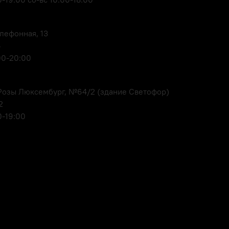
елефонная, 13
6
00-20:00
. Розы Люксембург, №64/2 (здание Светофор)
2
0-19:00