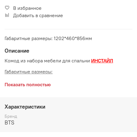
В избранное
Добавить в сравнение
Габаритные размеры: 1202*460*856мм
Описание
Комод из набора мебели для спальни
ИНСТАЙЛ
Габаритные размеры:
длина 1202 мм
Показать полностью
глубина 460 мм
высота 856 мм
Характеристики
Цвет:
Бренд
BTS
Корпус - Метрополитен Грей