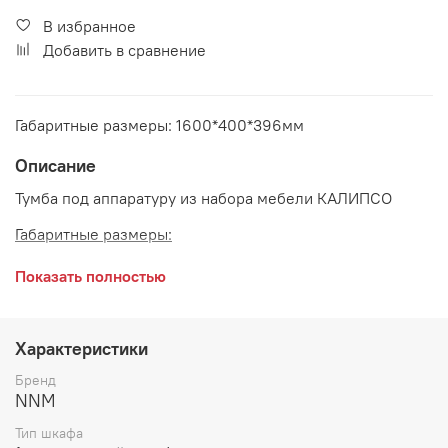
В избранное
Добавить в сравнение
Габаритные размеры: 1600*400*396мм
Описание
Тумба под аппаратуру из набора мебели КАЛИПСО
Габаритные размеры:
длина 1600 мм
Показать полностью
глубина 400 мм
высота 396 мм
Характеристики
Цвет:
Меланж
Бренд
NNM
Сборка корпуса универсальная
Тип шкафа