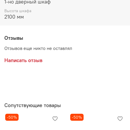
Максимальная нагрузка на стационарные полки - 10кг,
1-но дверный шкаф
на съемные полки - 5кг
Высота шкафа
2100 мм
Отзывы
Отзывов еще никто не оставлял
Написать отзыв
Сопутствующие товары
-50%
-50%