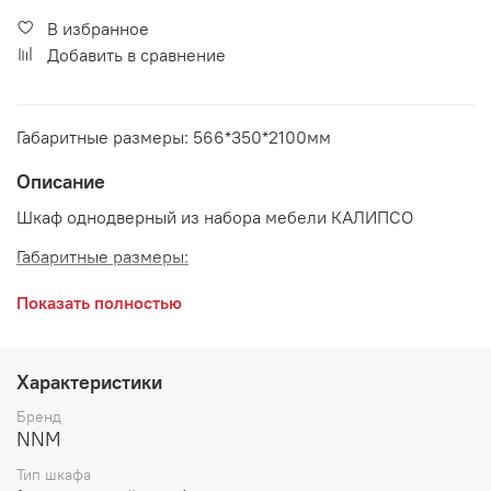
В избранное
Добавить в сравнение
Габаритные размеры: 566*350*2100мм
Описание
Шкаф однодверный из набора мебели КАЛИПСО
Габаритные размеры:
длина 566 мм
Показать полностью
глубина 350 мм
высота 2100 мм
Характеристики
Цвет:
Меланж
Бренд
NNM
Сборка корпуса универсальная
Тип шкафа