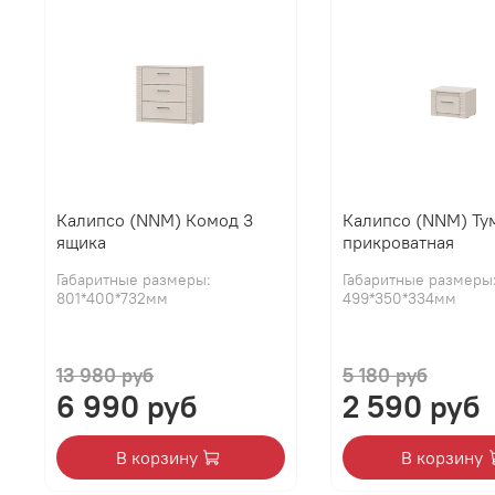
Калипсо (NNM) Комод 3
Калипсо (NNM) Ту
ящика
прикроватная
Габаритные размеры:
Габаритные размеры
801*400*732мм
499*350*334мм
13 980 руб
5 180 руб
6 990 руб
2 590 руб
В корзину
В корзину