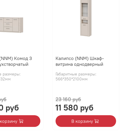
(NNM) Комод 3
Калипсо (NNM) Шкаф-
ухстворчатый
витрина однодверный
е размеры:
Габаритные размеры:
732мм
566*350*2100мм
руб
23 160 руб
0 руб
11 580 руб
 корзину
В корзину