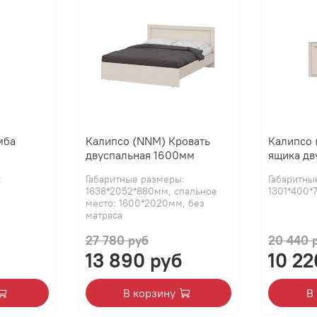
мба
Калипсо (NNM) Кровать
Калипсо 
двуспальная 1600мм
ящика дв
:
Габаритные размеры:
Габаритны
1638*2052*880мм, спальное
1301*400*
место: 1600*2020мм, без
матраса
27 780 руб
20 440 
13 890 руб
10 22
В корзину
В