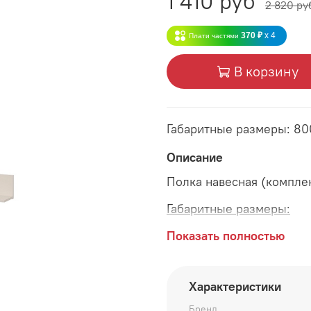
1 410 руб
2 820 ру
370 ₽
x 4
Плати частями
В корзину
Габаритные размеры: 80
Описание
Полка навесная (компле
Габаритные размеры:
длина 800 мм
Показать полностью
глубина 196 мм
Характеристики
высота 180 мм
Бренд