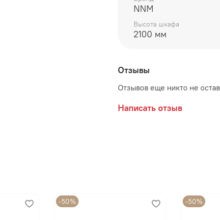
Цвет:
Меланж
NNM
Над тумбой ТВ (1,6м) м
Высота шкафа
2100 мм
можно навесить в 2 ряд
Сборка корпуса универс
Отзывы
Максимальная нагрузка н
Отзывов еще никто не оста
Написать отзыв
-50%
-50%