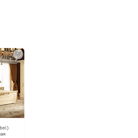
Производитель:
Мебельная фабрика МИ
bel)
ная