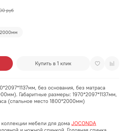
00 руб
*2000мм
Купить в 1 клик
0*2097*1137мм, без основания, без матраса
000мм). Габаритные размеры: 1970*2097*1137мм,
раса (спальное место 1800*2000мм)
з коллекции мебели для дома
JOCONDA
головной и ножной спинкой. Головная спинка