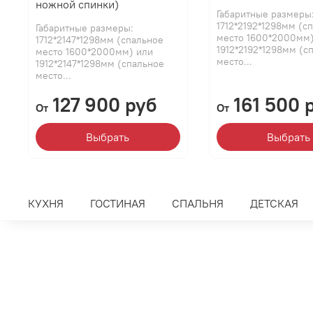
ножной спинки)
Габаритные размеры
1712*2192*1298мм (с
Габаритные размеры:
место 1600*2000мм)
1712*2147*1298мм (спальное
1912*2192*1298мм (с
место 1600*2000мм) или
место...
1912*2147*1298мм (спальное
место...
127 900 руб
161 500 
От
От
Выбрать
Выбрать
КУХНЯ
ГОСТИНАЯ
СПАЛЬНЯ
ДЕТСКАЯ