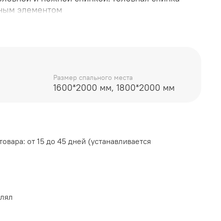
ным элементом
вати со спальным местом 1600*2000 мм:
Размер спального места
1600*2000 мм, 1800*2000 мм
вати со спальным местом 1800*2000 мм:
овара: от 15 до 45 дней (устанавливается
уется приобрести основание и матрас, в
влял