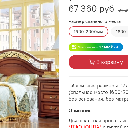
67 360 руб
84 2
Размер спального места
1600*2000мм
1800
17 682 ₽
x 4
Плати частями
В корзину
Габаритные размеры: 177
(спальное место 1600*2
без основания, без мат
Описание
Двухспальная кровать и
(ДЖОКОНДА)
с гнутой 