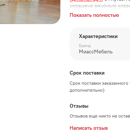
украшена ажурным кова
Показать полностью
Габаритные размеры кро
ширина 1770 мм
Характеристики
длина 2097 мм
Бренд
высота 1137 мм
МиассМебель
Габаритные размеры кро
Срок поставки
ширина 1970 мм
Срок поставки заказанного т
длина 2097 мм
дополнительно)
высота 1137 мм
Отзывы
Дополнительно рекоменд
комплект не входят
Отзывов еще никто не оста
Написать отзыв