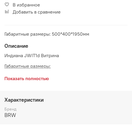
В избранное
Добавить в сравнение
Габаритные размеры: 500*400*1950мм
Описание
Индиана JWIT1d Витрина
Габаритные размеры:
длина 500 мм
Показать полностью
глубина 400 мм
высота 1950 мм
Характеристики
Бренд
BRW