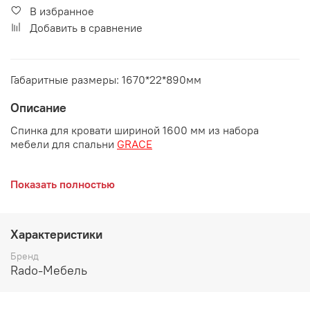
В избранное
Добавить в сравнение
Габаритные размеры: 1670*22*890мм
Описание
Спинка для кровати шириной 1600 мм из набора
мебели для спальни
GRACE
Показать полностью
Цвет:
Каркас: ЛДСП 16 мм и 22 мм
Характеристики
Фасад: МДФ 16 мм
Бренд
Цвет: Дуб кельтик/Мускат глянец
Rado-Мебель
Ручка металлическая (хром) L=320 мм