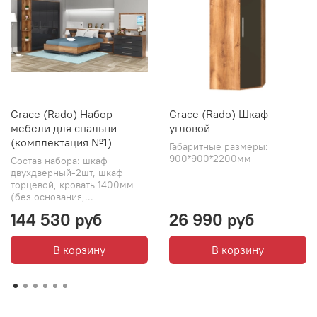
Grace (Rado) Набор
Grace (Rado) Шкаф
мебели для спальни
угловой
(комплектация №1)
Габаритные размеры:
900*900*2200мм
Состав набора: шкаф
двухдверный-2шт, шкаф
торцевой, кровать 1400мм
(без основания,...
144 530 руб
26 990 руб
В корзину
В корзину