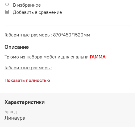
В избранное
Добавить в сравнение
Габаритные размеры: 870*450*1520мм
Описание
Трюмо из набора мебели для спальни
ГАММА
Габаритные размеры:
длина 870 мм
Показать полностью
глубина 450 мм
высота 1520 мм
Характеристики
Цвет:
Дуб Крафт золотой
Бренд
Линаура