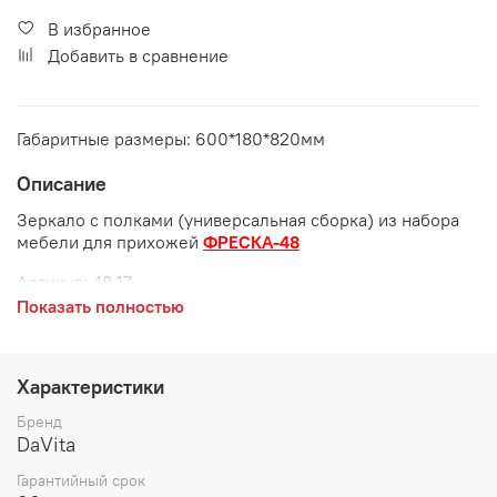
В избранное
Добавить в сравнение
Габаритные размеры: 600*180*820мм
Описание
Зеркало с полками (универсальная сборка) из набора
мебели для прихожей
ФРЕСКА-48
Артикул:
48.17
Показать полностью
Габаритные размеры:
длина 600 мм
Характеристики
глубина 180 мм
Бренд
высота 820 мм
DaVita
Гарантийный срок
Цвет: