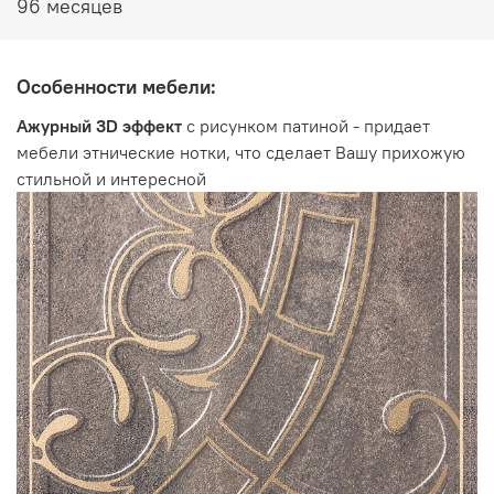
96 месяцев
корпус - Кена
фасад - Белый Песок / Фреска Невада
Особенности мебели:
Ажурный 3D эффект
с рисунком патиной - придает
мебели этнические нотки, что сделает Вашу прихожую
Производитель:
стильной и интересной
Мебельная фабрика ВИТРА, Торговая марка DaVita