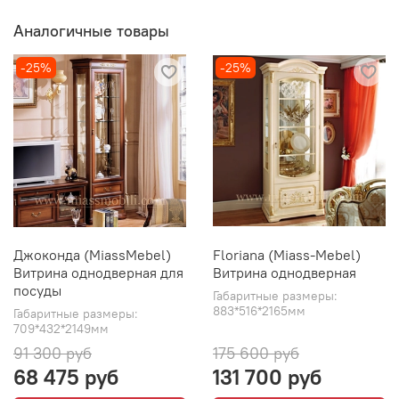
Аналогичные товары
-25%
-25%
Джоконда (MiassMebel)
Floriana (Miass-Mebel)
Витрина однодверная для
Витрина однодверная
посуды
Габаритные размеры:
883*516*2165мм
Габаритные размеры:
709*432*2149мм
91 300 руб
175 600 руб
68 475 руб
131 700 руб