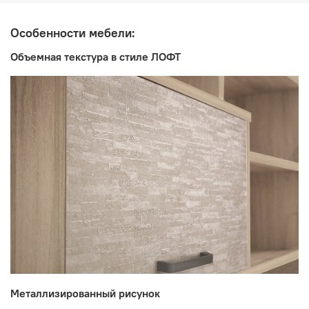
Цвет:
Дуб Кронберг/Белый шпон/Плаза/Стоун
Особенности мебели:
Объемная текстура в стиле ЛОФТ
Производитель:
Мебельная фабрика ВИТРА, Торговая марка DaVita
Металлизированный рисунок