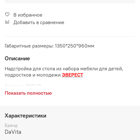
В избранное
Добавить в сравнение
Габаритные размеры: 1350*250*960мм
Описание
Надстройка для стола из набора мебели для детей,
подростков и молодежи
ЭВЕРЕСТ
Артикул: 500.19
Показать полностью
Габаритные размеры:
длина 1350 мм
Характеристики
глубина 250 мм
Бренд
высота 960 мм
DaVita