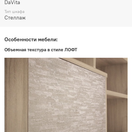
высота 2200 мм
DaVita
Тип шкафа
Стеллаж
Особенности мебели:
Объемная текстура в стиле ЛОФТ