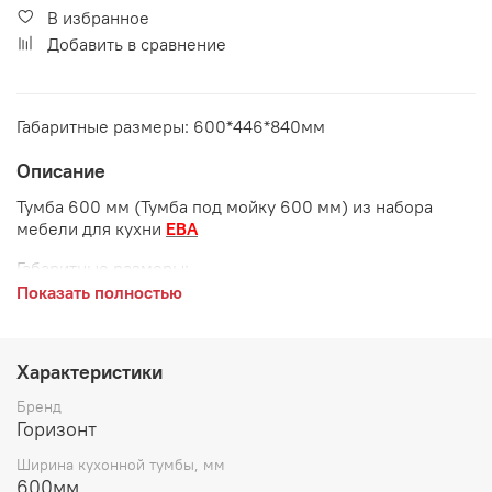
В избранное
Добавить в сравнение
Габаритные размеры: 600*446*840мм
Описание
Тумба 600 мм (Тумба под мойку 600 мм) из набора
мебели для кухни
ЕВА
Габаритные размеры:
Показать полностью
длина 600 мм
глубина 446 мм
Характеристики
высота 840 мм
Бренд
Корпус
: ЛДСП Белый
Горизонт
Ширина кухонной тумбы, мм
600мм