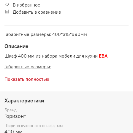
В избранное
Добавить в сравнение
Габаритные размеры: 400*315*690мм
Описание
Шкаф 400 мм из набора мебели для кухни
ЕВА
Габаритные размеры:
длина 400 мм
Показать полностью
глубина 315 мм
высота 690 мм
Характеристики
Корпус
: ЛДСП Белый
Бренд
Горизонт
Ширина кухонного шкафа, мм
400 мм