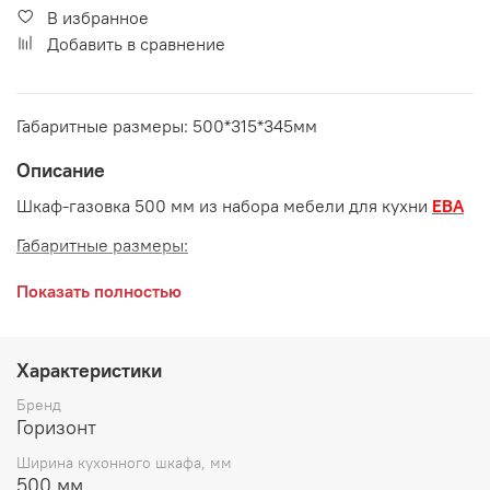
В избранное
Добавить в сравнение
Габаритные размеры: 500*315*345мм
Описание
Шкаф-газовка 500 мм из набора мебели для кухни
ЕВА
Габаритные размеры:
длина 500 мм
Показать полностью
глубина 315 мм
высота 345 мм
Характеристики
Корпус
: ЛДСП Белый
Бренд
Горизонт
Ширина кухонного шкафа, мм
500 мм