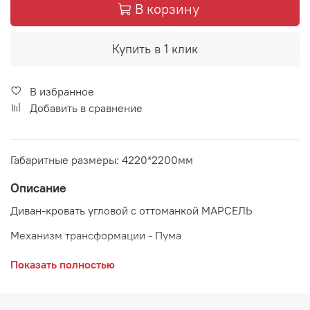
В корзину
Купить в 1 клик
В избранное
Добавить в сравнение
Габаритные размеры: 4220*2200мм
Описание
Диван-кровать угловой с оттоманкой МАРСЕЛЬ
Механизм трансформации - Пума
Состав модулей дивана:
Показать полностью
ДБо Диван большой