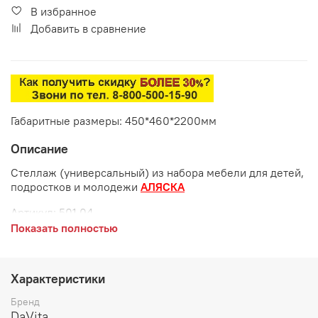
В избранное
Добавить в сравнение
Габаритные размеры: 450*460*2200мм
Описание
Стеллаж (универсальный) из набора мебели для детей,
подростков и молодежи
АЛЯСКА
Артикул: 501.04
Показать полностью
Габаритные размеры:
длина 450 мм
Характеристики
глубина 460 мм
Бренд
высота 2200 мм
DaVita