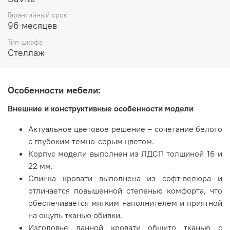
Гарантийный срок
Цвет:
96 месяцев
Белый шпон/Оникс/Десерт серый
Тип шкафа
Стеллаж
Производитель:
Особенности мебели:
Мебельная фабрика ВИТРА, Торговая марка DaVita
Внешние и конструктивные особенности модели
Актуальное цветовое решение – сочетание белого
с глубоким темно-серым цветом.
Корпус модели выполнен из ЛДСП толщиной 16 и
22 мм.
Спинка кровати выполнена из софт-велюра и
отличается повышенной степенью комфорта, что
обеспечивается мягким наполнителем и приятной
на ощупь тканью обивки.
Изголовье данной кровати обшито тканью с