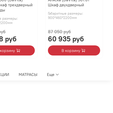
Шкаф трехдверный
Шкаф двухдверный
жды
Габаритные размеры:
900*460*2200мм
е размеры:
*2200мм
руб
87 050 руб
8 руб
60 935 руб
 корзину
В корзину
КЦИИ
МАТРАСЫ
Еще