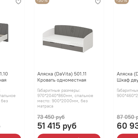
-30%
-30%
1.10
Аляска (DaVita) 501.11
Аляска (D
ная
Кровать одноместная
Шкаф дв
:
Габаритные размеры:
Габаритны
пальное
970*2040*860мм, спальное
900*460*
 без
место: 900*2000мм, без
матраса
73 450 руб
87 050 
б
51 415 руб
60 9