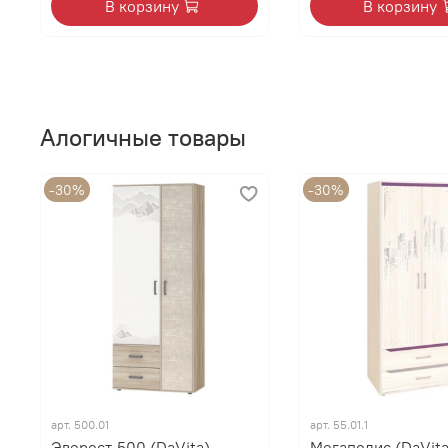
В корзину
В корзину
Алогичные товары
-30%
-30%
арт.
500.01
арт.
55.01.1
Эверест-500 (DaVita)
Мегаполис (DaVita)