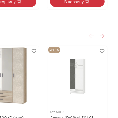
 корзину
В корзину
-30%
арт.
501.01
500 (DaVita)
Аляска (DaVita) 501.01