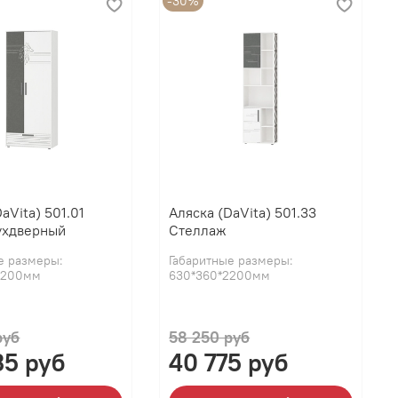
-30%
aVita) 501.01
Аляска (DaVita) 501.33
ухдверный
Стеллаж
е размеры:
Габаритные размеры:
2200мм
630*360*2200мм
руб
58 250 руб
35 руб
40 775 руб