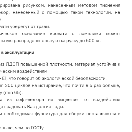
орирована рисунком, нанесенным методом тиснения
екор, нанесенный с помощью такой технологии, не
м.
ати уберегут от травм.
дическое основание кровати с ламелями может
ьную распределительную нагрузку до 500 кг.
 в эксплуатации
из ЛДСП повышенной плотности, материал устойчив к
ческим воздействиям.
 Е1, что говорит об экологической безопасности.
 300 циклов на истирание, что почти в 5 раз больше,
у (min 65).
ка из софт-велюра не выцветает от воздействия
ет радовать Вас долгие годы.
и необходимая фурнитура для сборки поставляются в
больше, чем по ГОСТу.