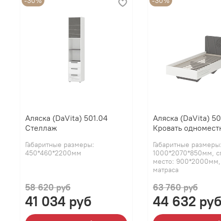
-30%
-30%
Аляска (DaVita) 501.04
Аляска (DaVita) 50
Стеллаж
Кровать одномест
Габаритные размеры:
Габаритные размеры
450*460*2200мм
1000*2070*850мм, с
место: 900*2000мм,
матраса
58 620 руб
63 760 руб
41 034 руб
44 632 ру