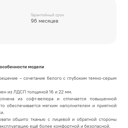
Гарантийный срок
96 месяцев
рт серый
 особенности модели
решение – сочетание белого с глубоким темно-серым
А, Торговая марка DaVita
ен из ЛДСП толщиной 16 и 22 мм.
олнена из софт-велюра и отличается повышенной
что обеспечивается мягким наполнителем и приятной
и.
овати обшито тканью с лицевой и обратной стороны
ё эксплуатацию ещё более комфортной и безопасной.