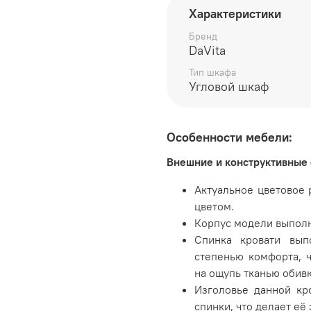
длина 810 мм
Характеристики
глубина 810 мм
Бренд
DaVita
высота 2200 мм
Тип шкафа
Угловой шкаф
Цвет:
Белый шпон/Оникс/Десе
Особенности мебели:
Внешние и конструктивные
Производитель:
Актуальное цветовое 
Мебельная фабрика ВИТР
цветом.
Корпус модели выполн
Спинка кровати вып
степенью комфорта, 
на ощупь тканью обивк
Изголовье данной кр
спинки, что делает е