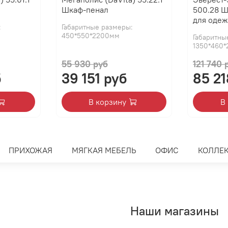
Шкаф-пенал
500.28 
для оде
:
Габаритные размеры:
450*550*2200мм
Габаритны
1350*460
55 930 руб
121 740 
б
39 151 руб
85 21
В корзину
В
ПРИХОЖАЯ
МЯГКАЯ МЕБЕЛЬ
ОФИС
КОЛЛЕ
Наши магазины