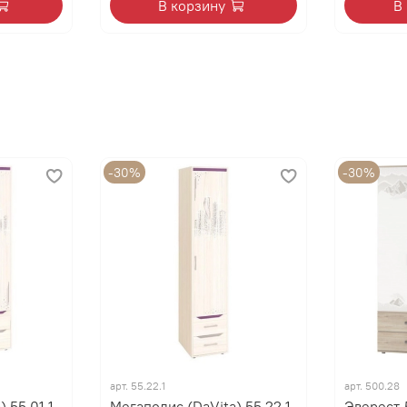
В корзину
В
-30%
-30%
арт.
55.22.1
арт.
500.28
 55.01.1
Мегаполис (DaVita) 55.22.1
Эверест-