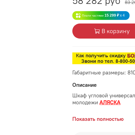
58 282 руб
83 2
15 299 ₽
x 4
Плати частями
В корзину
Габаритные размеры: 81
Описание
Шкаф угловой универсал
молодежи
АЛЯСКА
Артикул: 501.03
Показать полностью
Габаритные размеры: