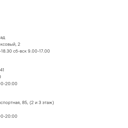
лад
оксовый, 2
18.30 сб-вск 9.00-17.00
 41
0
00-20:00
портная, 85, (2 и 3 этаж)
00-20:00