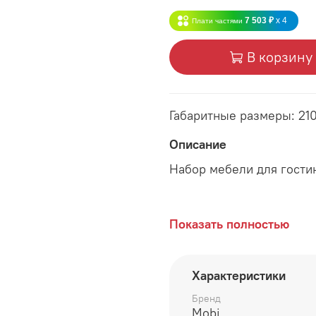
7 503 ₽
x 4
Плати частями
В корзину
Габаритные размеры: 21
Описание
Набор мебели для гост
Цвет:
Показать полностью
Корпус: ЛДСП 16 мм Дуб
Характеристики
Фасад: ЛДСП 16 мм Бел
Бренд
Mobi