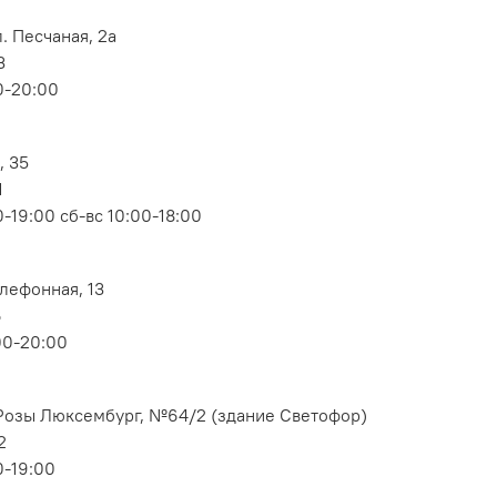
. Песчаная, 2а
3
0-20:00
, 35
1
-19:00 сб-вс 10:00-18:00
елефонная, 13
6
00-20:00
. Розы Люксембург, №64/2 (здание Светофор)
2
0-19:00