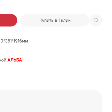
Купить в 1 клик
00*361*1916мм
иной
АЛЬБА
 Золотой
ый