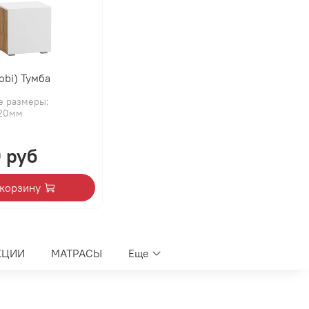
obi) Тумба
е размеры:
420мм
 руб
 корзину
КЦИИ
МАТРАСЫ
Еще