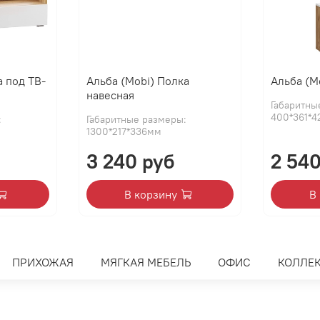
а под ТВ-
Альба (Mobi) Полка
Альба (M
навесная
Габаритны
400*361*
:
Габаритные размеры:
1300*217*336мм
3 240 руб
2 540
В корзину
В
ПРИХОЖАЯ
МЯГКАЯ МЕБЕЛЬ
ОФИС
КОЛЛЕ