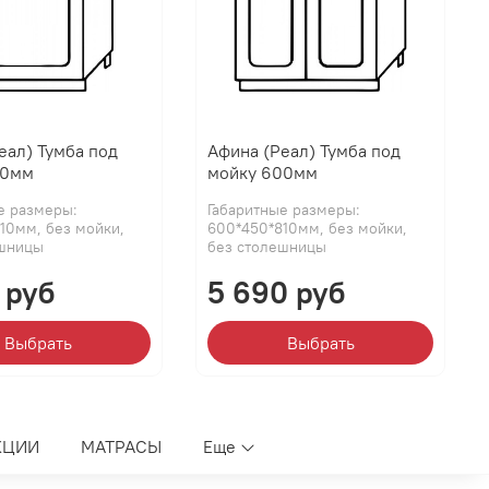
еал) Тумба под
Афина (Реал) Тумба под
00мм
мойку 600мм
е размеры:
Габаритные размеры:
10мм, без мойки,
600*450*810мм, без мойки,
ешницы
без столешницы
 руб
5 690 руб
Выбрать
Выбрать
КЦИИ
МАТРАСЫ
Еще