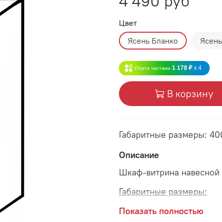
4 490 руб
Цвет
Ясень Бланко
Ясень
1 178 ₽
x 4
Плати частями
В корзину
Габаритные размеры: 4
Описание
Шкаф-витрина навесной
Габаритные размеры:
длина 400 мм
Показать полностью