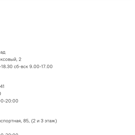
лад
оксовый, 2
18.30 сб-вск 9.00-17.00
 41
0
00-20:00
портная, 85, (2 и 3 этаж)
00-20:00