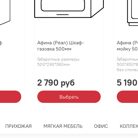
ф
Афина (Реал) Шкаф-
Афина (Р
газовка 500мм
мойку 5
:
Габаритные размеры:
Габаритны
500*290*360мм
500*450*8
без стол
2 790 руб
5 190
Выбрать
ПРИХОЖАЯ
МЯГКАЯ МЕБЕЛЬ
ОФИС
КОЛЛЕ