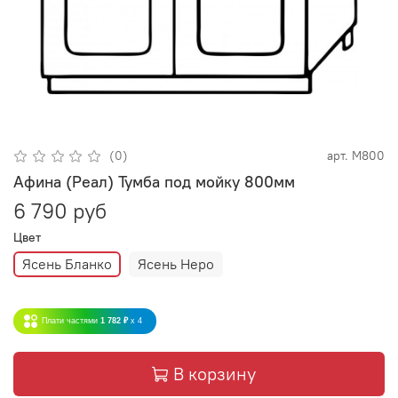
(0)
арт.
М800
Афина (Реал) Тумба под мойку 800мм
6 790 руб
Цвет
Ясень Бланко
Ясень Неро
Плати частями
1 782 ₽
x 4
В корзину