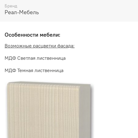
высота 810 мм
Бренд
Дополнительно рекомендуется приобрести накладную
Реал-Мебель
мойку или столешницу, в комплект не входят
Особенности мебели:
Возможные расцветки фасада:
МДФ Светлая лиственница
МДФ Темная лиственница