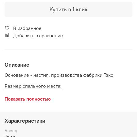
Купить в 1 клик
В избранное
Добавить в сравнение
Описание
Основание - настил, производства фабрики Тэкс
Размер спального места:
1400*2000 мм
Показать полностью
1600*2000 мм
Материал
: ДСП
Характеристики
Бренд
Тэкс