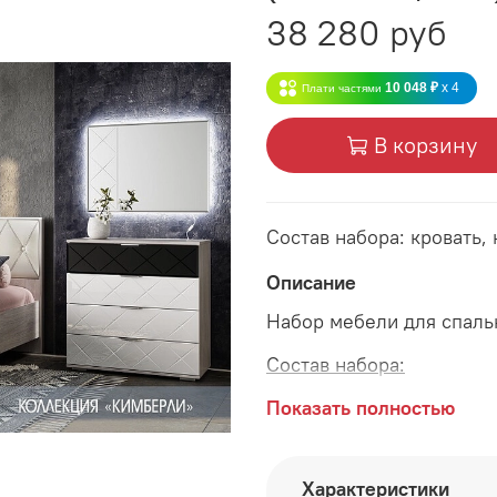
38 280 руб
10 048 ₽
x 4
Плати частями
В корзину
Состав набора: кровать, 
Описание
Набор мебели для спал
Состав набора:
кровать двухместная 160
Показать полностью
комод 802*460*824 мм
Характеристики
зеркало 790*36*590 мм