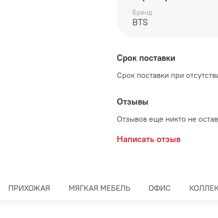
Бренд
стол туалетный 802*460
BTS
тумба узкая 202*460*82
Цвет:
Срок поставки
Корпус - Ясень Белый
Срок поставки при отсутстви
Фасад - Белый глянец, в
Отзывы
Отзывов еще никто не оста
Производитель:
Написать отзыв
Мебельная фабрика BTS
ПРИХОЖАЯ
МЯГКАЯ МЕБЕЛЬ
ОФИС
КОЛЛЕ