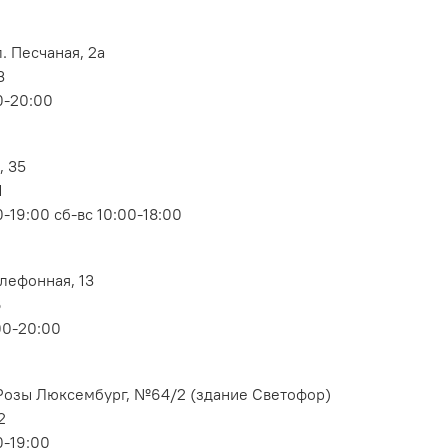
. Песчаная, 2а
3
0-20:00
, 35
1
-19:00 сб-вс 10:00-18:00
елефонная, 13
6
00-20:00
. Розы Люксембург, №64/2 (здание Светофор)
2
0-19:00