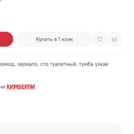
Купить в 1 клик
комод, зеркало, сто туалетный, тумба узкая
ьни
КИМБЕРЛИ
0*2000 мм (без основания, без матраса)