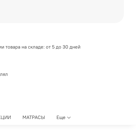
*824 мм
4 мм
и товара на складе: от 5 до 30 дней
ставка - Черный Лакобель
влял
КЦИИ
МАТРАСЫ
Еще